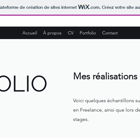
lateforme de création de sites internet
.com
. Créez votre site au
Accueil
À propos
CV
Portfolio
Contact
OLIO
Mes réalisations
Voici quelques échantillons sur
en Freelance, ainsi que lors d
stages.