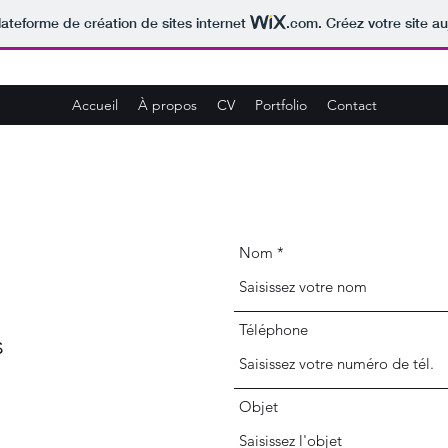
lateforme de création de sites internet
.com
. Créez votre site au
Accueil
À propos
CV
Portfolio
Contact
Nom
Téléphone
s
Objet